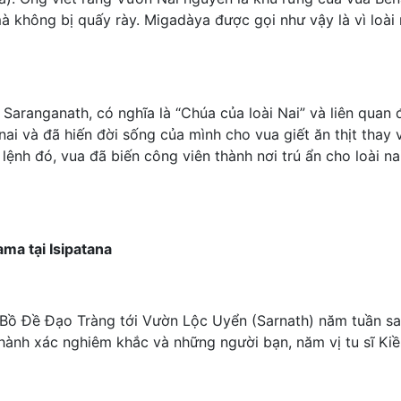
mà không bị quấy rày. Migadàya được gọi như vậy là vì loà
 Saranganath, có nghĩa là “Chúa của loài Nai” và liên quan
nai và đã hiến đời sống của mình cho vua giết ăn thịt thay 
lệnh đó, vua đã biến công viên thành nơi trú ẩn cho loài n
ma tại Isipatana
 Bồ Đề Đạo Tràng tới Vườn Lộc Uyển (Sarnath) năm tuần sau
ành xác nghiêm khắc và những người bạn, năm vị tu sĩ Kiều