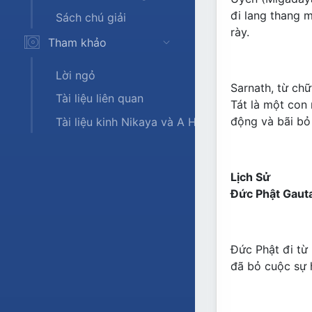
đi lang thang 
Sách chú giải
rày.
Tham khảo
Lời ngỏ
Sarnath, từ chữ
Tài liệu liên quan
Tát là một con 
động và bãi bỏ 
Tài liệu kinh Nikaya và A Hàm
Lịch Sử
Đức Phật Gauta
Đức Phật đi từ
đã bỏ cuộc sự h