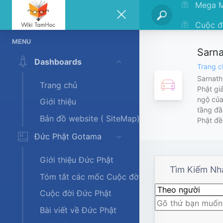
Mega 
Cuộc đ
MENU
Sarn
Dashboards
Trang 
Sarnath
Trang chủ
Phật gi
ngộ của
Giới thiệu
tầng đầ
Bản đồ website ( SiteMap)
Phật đề
Đức Phật Gotama
Giới thiệu Đức Phật
Tìm Kiếm Nh
Tóm tắt các mốc Cuộc đời Đức Phật
Cuộc đời Đức Phật
Bài viết về Đức Phật