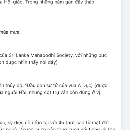
a Hồi giáo. Trong những năm gần đây tháp
 mùa mưa.
 của Sri Lanka Mahabodhi Society, với những bức
òn được nhìn thấy nơi đây)
yên thủy bởi “Đầu con sư tử của vua A Dục) (được
của người Hồi, nhưng cột trụ vẫn còn đứng ở vị
ục, kỳ diệu còn tồn tại với 45 foot cao từ mặt đất
của người Ấn Độ. Viện bảo tàng cũng nổi tiếng về tôn