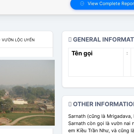
View Complete Repor
GENERAL INFORMAT
- VƯỜN LỘC UYỂN
Tên gọi
:
OTHER INFORMATIO
Sarnath (cũng là Mrigadava, 
Sarnath còn gọi là vườn nai 
em Kiều Trần Như, và cũng là