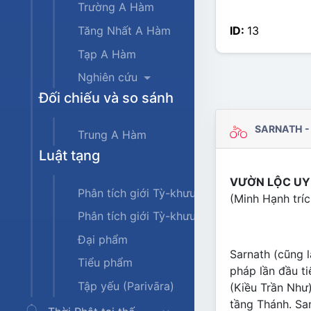
Trường A Hàm
ID:
13
Tăng Nhất A Hàm
Tạp A Hàm
Nghiên cứu
Đối chiếu và so sánh
SARNATH -
Trung A Hàm
Luật tạng
VƯỜN LỘC UY
Phân tích giới Tỳ-khưu
(Minh Hạnh tríc
Phân tích giới Tỳ-khưu-ni
Đại phẩm
Sarnath (cũng l
Tiểu phẩm
pháp lần đầu t
Tập yếu (Parivāra)
(Kiều Trần Như)
tầng Thánh. Sa