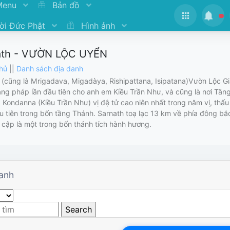
Menu
Bản đồ
ời Đức Phật
Hình ảnh
ath - VƯỜN LỘC UYỂN
chủ
||
Danh sách địa danh
 (cũng là Mrigadava, Migadàya, Rishipattana, Isipatana)Vườn Lộc Giả
ảng pháp lần đầu tiên cho anh em Kiều Trần Như, và cũng là nơi Tăng
 Kondanna (Kiều Trần Như) vị đệ tử cao niên nhất trong năm vị, thấu
u tiên trong bốn tầng Thánh. Sarnath toạ lạc 13 km về phía đông b
 cập là một trong bốn thánh tích hành hương.
anh