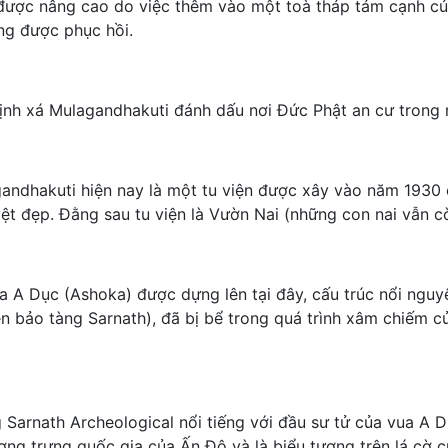
được nâng cao do việc thêm vào một toà tháp tám cạnh củ
g được phục hồi.
 tịnh xá Mulagandhakuti đánh dấu nơi Đức Phật an cư trong
gandhakuti hiện nay là một tu viện được xây vào năm 1930
ệt đẹp. Đằng sau tu viện là Vườn Nai (những con nai vẫn c
ua A Dục (Ashoka) được dựng lên tại đây, cấu trúc nổi ngu
iện bảo tàng Sarnath), đã bị bể trong quá trình xâm chiếm 
 Sarnath Archeological nổi tiếng với đầu sư tử của vua A D
ợng trưng quốc gia của Ấn Độ và là biểu tượng trên lá cờ 