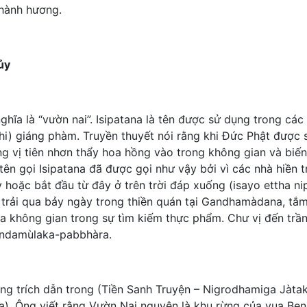
 hành hương.
ủy
ĩa là “vườn nai”. Isipatana là tên được sử dụng trong các kin
hi) giáng phàm. Truyền thuyết nói rằng khi Đức Phật được 
g vị tiên nhơn thẩy hoa hồng vào trong không gian và biến 
tên gọi Isipatana đã được gọi như vậy bởi vì các nhà hiền
hoặc bắt đầu từ đây ở trên trời đáp xuống (isayo ettha nip
 trải qua bảy ngày trong thiền quán tại Gandhamàdana, tắm 
 không gian trong sự tìm kiếm thực phẩm. Chư vị đến trần g
andamùlaka-pabbhàra.
ng trích dẫn trong (Tiền Sanh Truyện – Nigrodhamiga Jàtaka
). Ông viết rằng Vườn Nai nguyên là khu rừng của vua Bena