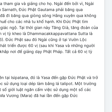
na tham gia và giảng cho họ. Ngài đến bởi vì, Ngài
ến Sarnath, Đức Phật Gautama phải băng qua
i đã đi băng qua giòng sông Hằng xuyên qua không
thuế cho các nhà tu khổ hạnh. Khi Đức Phật tìm
giác ngộ. Tại thời gian này Tăng Già, tăng đoàn của
ăm vị tỳ kheo là Dhammacakkappavattana Sutta là
6). Đức Phật sau đó Ngài cũng ở tại Vườn Lộc
hát triển được 60 vị (sau khi Yasa và những người
khắp nơi để giảng dạy Phật Pháp. Tất cả 60 vị tỳ
ên tại Isipatana, đó là Yasa đến gặp Đức Phật và trở
ệc sử dụng loại dép làm bằng lá talipot. Một trường
t số giới luật ngăn cấm việc sử dụng một số các
a, Ma Vương (Mara) đã hai lần đến gặp Đức