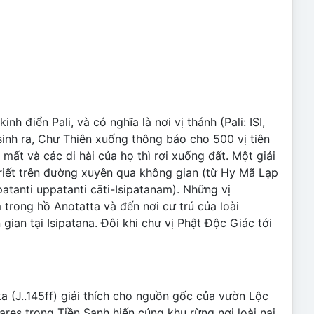
h điển Pali, và có nghĩa là nơi vị thánh (Pali: ISI,
sinh ra, Chư Thiên xuống thông báo cho 500 vị tiên
mất và các di hài của họ thì rơi xuống đất. Một giải
 triết trên đường xuyên qua không gian (từ Hy Mã Lạp
atanti uppatanti cāti-Isipatanam). Những vị
trong hồ Anotatta và đến nơi cư trú của loài
ian tại Isipatana. Đôi khi chư vị Phật Độc Giác tới
 (J..145ff) giải thích cho nguồn gốc của vườn Lộc
res trong Tiền Sanh hiến cúng khu rừng nơi loài nai