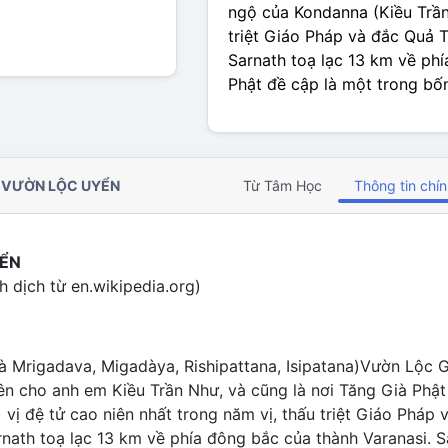
ngộ của Kondanna (Kiều Trần 
triệt Giáo Pháp và đắc Quả 
Sarnath toạ lạc 13 km về ph
Phật đề cập là một trong bố
 VƯỜN LỘC UYỂN
Từ Tâm Học
Thông tin chí
ỂN
h dịch từ en.wikipedia.org)
à Mrigadava, Migadàya, Rishipattana, Isipatana)Vườn Lộc G
iên cho anh em Kiều Trần Như, và cũng là nơi Tăng Già Phậ
 vị đệ tử cao niên nhất trong năm vị, thấu triệt Giáo Pháp
rnath toạ lạc 13 km về phía đông bắc của thành Varanasi. 