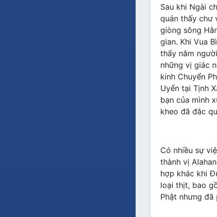
Sau khi Ngài ch
quán thấy chư 
giòng sông Hằn
gian. Khi Vua B
thấy năm người 
những vị giác 
kinh Chuyển Ph
Uyển tại Tịnh 
bạn của mình xu
kheo đã đắc qu
Có nhiều sự việ
thành vị Alahan
hợp khác khi Đ
loại thịt, bao 
Phật nhưng đã p