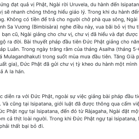
ứng đạt quả vị Phật, Ngài rời Uruvela, du hành đến Isipata
vị sẽ nhanh chóng thông hiểu giáo lý. Trong khi du hành đ
g. Không có tiền để trả cho người chở phà qua sông, Ngà
ình Sa Vương (Bimbisàra) nghe điều này, vua bãi bỏ vị thu 
bạn cũ, Ngài giảng cho chư vị, chư vị đã hiểu và đạt được 
ngộ ra đời. Bài thuyết pháp đầu tiên Đức Phật giảng cho n
áp Luân. Trong ngày trăng rằm của tháng Asalha (tháng 5-
Xá Mulagandhakuti trong suốt mùa mưa đầu tiên. Tăng Già p
ất gia), Đức Phật đã gửi chư vị tỳ kheo du hành một mình 
ả A la hán.
c diễn ra với Đức Phật, ngoài sự việc giảng bài pháp đầu ti
. Và cũng tại Isipatana, giới luật đã được thông qua cấm vi
ức Phật ngự tại Isipatana, đến đó từ Ràjagaha, Ngài đặt mộ
gồm cả thịt loài người. Trong khi Đức Phật ngự tại Isipatan
hải thất bại bỏ đi.