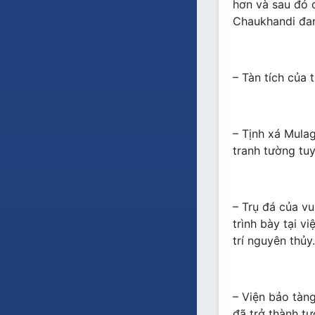
hơn và sau đó 
Chaukhandi đan
– Tàn tích của
– Tịnh xá Mula
tranh tường tuy
– Trụ đá của v
trình bày tại v
trí nguyên thủy.
– Viện bảo tàng
đã trở thành tư