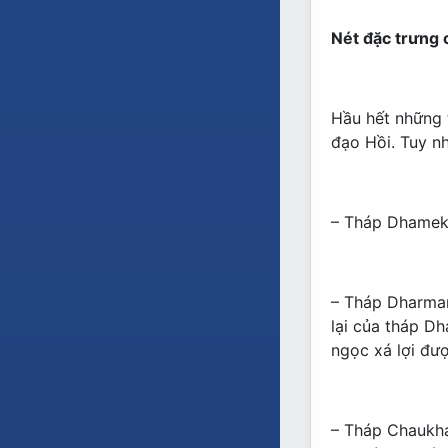
Nét đặc trưng 
Hầu hết những 
đạo Hồi. Tuy n
– Tháp Dhamek;
– Tháp Dharmar
lại của tháp Dh
ngọc xá lợi đư
– Tháp Chaukha