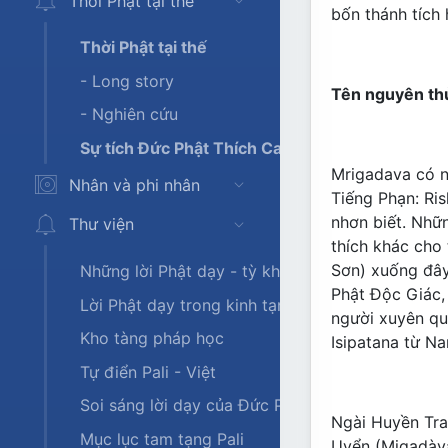
Thời Phật tại thế
bốn thánh tích
Thời Phật tại thế
- Long story
Tên nguyên th
- Nghiên cứu
Sự tích Đức Phật Thích Ca
Mrigadava có ngh
Nhân và phi nhân
Tiếng Phạn: Ris
nhơn biết. Nhữn
Thư viện
thích khác cho 
Sơn) xuống đây 
Những lời Phật dạy - tỳ khưu Bodhi
Phật Độc Giác,
Lời Phật dạy trong kinh tạng Nikaya
người xuyên qua
Kho tàng pháp học
Isipatana từ N
Tự điển Pali - Việt
Soi sáng lời dạy của Đức Phật
Ngài Huyền Tra
Mục lục tam tạng Pali
Uyển (Migadàya