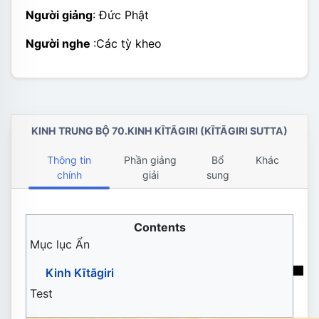
Người giảng
: Đức Phật
Người nghe
:Các tỳ kheo
KINH TRUNG BỘ 70.KINH KĪTĀGIRI (KĪTĀGIRI SUTTA)
Thông tin
Phần giảng
Bổ
Khác
chính
giải
sung
Mục lục
Ẩn
Kinh Kītāgiri
Test