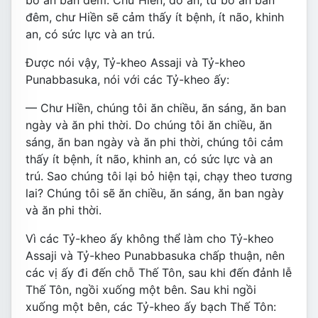
bỏ ăn ban đêm. Chư Hiền, do ăn, từ bỏ ăn ban
đêm, chư Hiền sẽ cảm thấy ít bệnh, ít não, khinh
an, có sức lực và an trú.
Ðược nói vậy, Tỷ-kheo Assaji và Tỷ-kheo
Punabbasuka, nói với các Tỷ-kheo ấy:
— Chư Hiền, chúng tôi ăn chiều, ăn sáng, ăn ban
ngày và ăn phi thời. Do chúng tôi ăn chiều, ăn
sáng, ăn ban ngày và ăn phi thời, chúng tôi cảm
thấy ít bệnh, ít não, khinh an, có sức lực và an
trú. Sao chúng tôi lại bỏ hiện tại, chạy theo tương
lai? Chúng tôi sẽ ăn chiều, ăn sáng, ăn ban ngày
và ăn phi thời.
Vì các Tỷ-kheo ấy không thể làm cho Tỷ-kheo
Assaji và Tỷ-kheo Punabbasuka chấp thuận, nên
các vị ấy đi đến chỗ Thế Tôn, sau khi đến đảnh lễ
Thế Tôn, ngồi xuống một bên. Sau khi ngồi
xuống một bên, các Tỷ-kheo ấy bạch Thế Tôn: