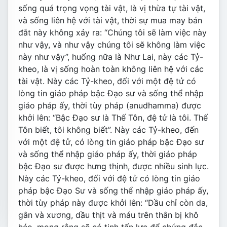
sống quá trọng vọng tài vật, là vị thừa tự tài vật,
và sống liên hệ với tài vật, thời sự mua may bán
đắt này không xảy ra: “Chúng tôi sẽ làm việc này
như vậy, và như vậy chúng tôi sẽ không làm việc
này như vậy”, huống nữa là Như Lai, này các Tỷ-
kheo, là vị sống hoàn toàn không liên hệ với các
tài vật. Này các Tỷ-kheo, đối với một đệ tử có
lòng tin giáo pháp bậc Ðạo sư và sống thể nhập
giáo pháp ấy, thời tùy pháp (anudhamma) được
khởi lên: “Bậc Ðạo sư là Thế Tôn, đệ tử là tôi. Thế
Tôn biết, tôi không biết”. Này các Tỷ-kheo, đến
với một đệ tử, có lòng tin giáo pháp bậc Ðạo sư
và sống thể nhập giáo pháp ấy, thời giáo pháp
bậc Ðạo sư được hưng thịnh, được nhiều sinh lực.
Này các Tỷ-kheo, đối với đệ tử có lòng tin giáo
pháp bậc Ðạo Sư và sống thể nhập giáo pháp ấy,
thời tùy pháp này được khởi lên: “Dầu chỉ còn da,
gân và xương, dầu thịt và máu trên thân bị khô