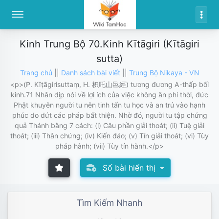
Kinh Trung Bộ 70.Kinh Kītāgiri (Kītāgiri
sutta)
Trang chủ
||
Danh sách bài viết
||
Trung Bộ Nikaya - VN
<p>(P. Kīṭāgirisuttaṃ, H. 枳吒山邑經) tương đương A-thấp bối
kinh.71 Nhân dịp nói về lợi ích của việc không ăn phi thời, đức
Phật khuyên người tu nên tinh tấn tu học và an trú vào hạnh
phúc do dứt các pháp bất thiện. Nhờ đó, người tu tập chứng
quả Thánh bằng 7 cách: (i) Câu phần giải thoát; (ii) Tuệ giải
thoát; (iii) Thân chứng; (iv) Kiến đáo; (v) Tín giải thoát; (vi) Tùy
pháp hành; (vii) Tùy tín hành.</p>
Số bài hiển thị
Tìm Kiếm Nhanh