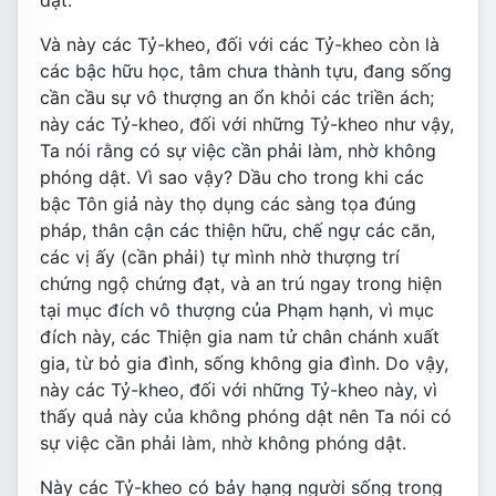
dật.
Và này các Tỷ-kheo, đối với các Tỷ-kheo còn là
các bậc hữu học, tâm chưa thành tựu, đang sống
cần cầu sự vô thượng an ổn khỏi các triền ách;
này các Tỷ-kheo, đối với những Tỷ-kheo như vậy,
Ta nói rằng có sự việc cần phải làm, nhờ không
phóng dật. Vì sao vậy? Dầu cho trong khi các
bậc Tôn giả này thọ dụng các sàng tọa đúng
pháp, thân cận các thiện hữu, chế ngự các căn,
các vị ấy (cần phải) tự mình nhờ thượng trí
chứng ngộ chứng đạt, và an trú ngay trong hiện
tại mục đích vô thượng của Phạm hạnh, vì mục
đích này, các Thiện gia nam tử chân chánh xuất
gia, từ bỏ gia đình, sống không gia đình. Do vậy,
này các Tỷ-kheo, đối với những Tỷ-kheo này, vì
thấy quả này của không phóng dật nên Ta nói có
sự việc cần phải làm, nhờ không phóng dật.
Này các Tỷ-kheo có bảy hạng người sống trong