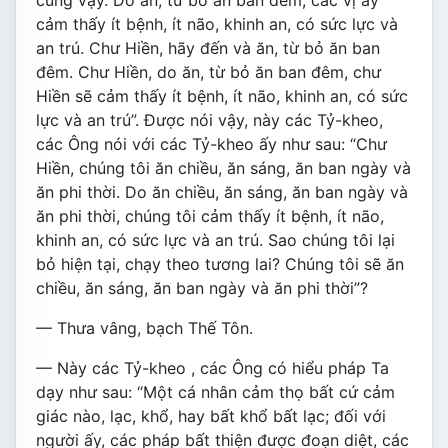
cũng vậy. Do ăn, từ bỏ ăn ban đêm, các vị ấy
cảm thấy ít bệnh, ít não, khinh an, có sức lực và
an trú. Chư Hiền, hãy đến và ăn, từ bỏ ăn ban
đêm. Chư Hiền, do ăn, từ bỏ ăn ban đêm, chư
Hiền sẽ cảm thấy ít bệnh, ít não, khinh an, có sức
lực và an trú”. Ðược nói vậy, này các Tỷ-kheo,
các Ông nói với các Tỷ-kheo ấy như sau: “Chư
Hiền, chúng tôi ăn chiều, ăn sáng, ăn ban ngày và
ăn phi thời. Do ăn chiều, ăn sáng, ăn ban ngày và
ăn phi thời, chúng tôi cảm thấy ít bệnh, ít não,
khinh an, có sức lực và an trú. Sao chúng tôi lại
bỏ hiện tại, chạy theo tương lai? Chúng tôi sẽ ăn
chiều, ăn sáng, ăn ban ngày và ăn phi thời”?
— Thưa vâng, bạch Thế Tôn.
— Này các Tỷ-kheo , các Ông có hiểu pháp Ta
dạy như sau: “Một cá nhân cảm thọ bất cứ cảm
giác nào, lạc, khổ, hay bất khổ bất lạc; đối với
người ấy, các pháp bất thiện được đoạn diệt, các