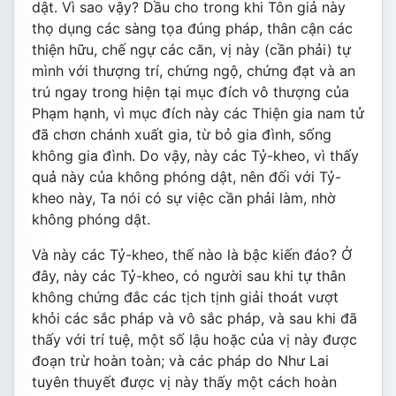
dật. Vì sao vậy? Dầu cho trong khi Tôn giả này
thọ dụng các sàng tọa đúng pháp, thân cận các
thiện hữu, chế ngự các căn, vị này (cần phải) tự
mình với thượng trí, chứng ngộ, chứng đạt và an
trú ngay trong hiện tại mục đích vô thượng của
Phạm hạnh, vì mục đích này các Thiện gia nam tử
đã chơn chánh xuất gia, từ bỏ gia đình, sống
không gia đình. Do vậy, này các Tỷ-kheo, vì thấy
quả này của không phóng dật, nên đối với Tỷ-
kheo này, Ta nói có sự việc cần phải làm, nhờ
không phóng dật.
Và này các Tỷ-kheo, thế nào là bậc kiến đáo? Ở
đây, này các Tỷ-kheo, có người sau khi tự thân
không chứng đắc các tịch tịnh giải thoát vượt
khỏi các sắc pháp và vô sắc pháp, và sau khi đã
thấy với trí tuệ, một số lậu hoặc của vị này được
đoạn trừ hoàn toàn; và các pháp do Như Lai
tuyên thuyết được vị này thấy một cách hoàn