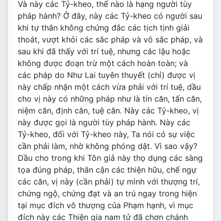
Và này các Tỷ-kheo, thế nào là hạng người tùy
pháp hành? Ở đây, này các Tỷ-kheo có người sau
khi tự thân không chứng đắc các tịch tịnh giải
thoát, vượt khỏi các sắc pháp và vô sắc pháp, và
sau khi đã thấy với trí tuệ, nhưng các lậu hoặc
không được đoạn trừ một cách hoàn toàn; và
các pháp do Như Lai tuyên thuyết (chỉ) được vị
này chấp nhận một cách vừa phải với trí tuệ, dầu
cho vị này có những pháp như là tín căn, tấn căn,
niệm căn, định căn, tuệ căn. Này các Tỷ-kheo, vị
này được gọi là người tùy pháp hành. Này các
Tỷ-kheo, đối với Tỷ-kheo này, Ta nói có sự việc
cần phải làm, nhờ không phóng dật. Vì sao vậy?
Dầu cho trong khi Tôn giả này thọ dụng các sàng
tọa đúng pháp, thân cận các thiện hữu, chế ngự
các căn, vị này (cần phải) tự mình với thượng trí,
chứng ngộ, chứng đạt và an trú ngay trong hiện
tại mục đích vô thượng của Phạm hạnh, vì mục
đích này các Thiện gia nam tử đã chơn chánh