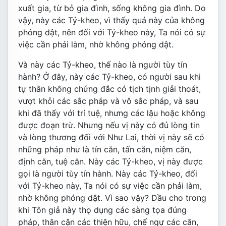
xuất gia, từ bỏ gia đình, sống không gia đình. Do
vậy, này các Tỷ-kheo, vì thấy quả này của không
phóng dật, nên đối với Tỷ-kheo này, Ta nói có sự
việc cần phải làm, nhờ không phóng dật.
Và này các Tỷ-kheo, thế nào là người tùy tín
hành? Ở đây, này các Tỷ-kheo, có người sau khi
tự thân không chứng đắc có tịch tịnh giải thoát,
vượt khỏi các sắc pháp và vô sắc pháp, và sau
khi đã thấy với trí tuệ, nhưng các lậu hoặc không
được đoạn trừ. Nhưng nếu vị này có đủ lòng tin
và lòng thương đối với Như Lai, thời vị này sẽ có
những pháp như là tín căn, tấn căn, niệm căn,
định căn, tuệ căn. Này các Tỷ-kheo, vị này được
gọi là người tùy tín hành. Này các Tỷ-kheo, đối
với Tỷ-kheo này, Ta nói có sự việc cần phải làm,
nhờ không phóng dật. Vì sao vậy? Dầu cho trong
khi Tôn giả này thọ dụng các sàng tọa đúng
pháp, thân cận các thiện hữu, chế ngự các căn,